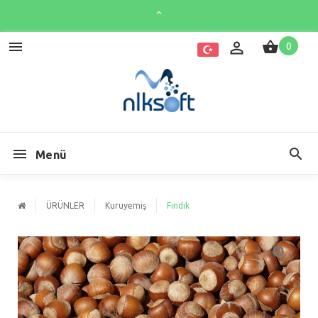
0
Menü
ÜRÜNLER
Kuruyemiş
Fındık