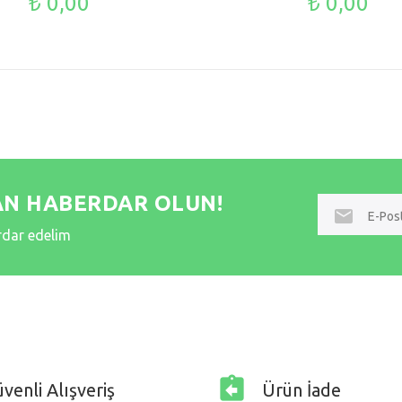
₺ 0,00
₺ 0,00
AN HABERDAR OLUN!
E-
posta
erdar edelim
venli Alışveriş
Ürün İade