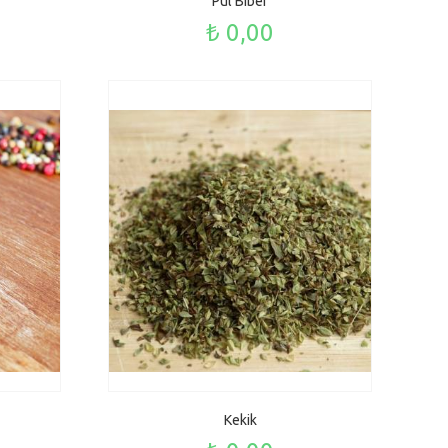
Pul Biber
₺ 0,00
Kekik