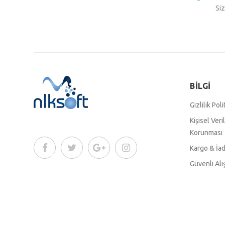
Siz
BİLGİ
Gizlilik Poli
Kişisel Veri
Korunması
Kargo & İa
Güvenli Alı