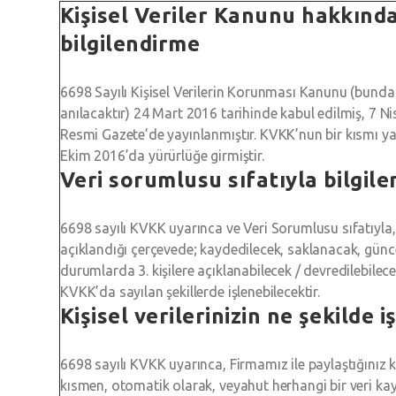
Kişisel Veriler Kanunu hakkınd
bilgilendirme
6698 Sayılı Kişisel Verilerin Korunması Kanunu (bund
anılacaktır) 24 Mart 2016 tarihinde kabul edilmiş, 7 Ni
Resmi Gazete’de yayınlanmıştır. KVKK’nun bir kısmı yayı
Ekim 2016’da yürürlüğe girmiştir.
Veri sorumlusu sıfatıyla bilgil
6698 sayılı KVKK uyarınca ve Veri Sorumlusu sıfatıyla, 
açıklandığı çerçevede; kaydedilecek, saklanacak, günce
durumlarda 3. kişilere açıklanabilecek / devredilebilecek
KVKK’da sayılan şekillerde işlenebilecektir.
Kişisel verilerinizin ne şekilde 
6698 sayılı KVKK uyarınca, Firmamız ile paylaştığınız k
kısmen, otomatik olarak, veyahut herhangi bir veri ka