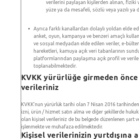
verilerini paylaşan kişilerden alınan, fizik
yüze ya da mesafeli, sözlü veya yazılı ya
Ayrıca farklı kanallardan dolaylı yoldan elde edi
anket, oyun, kampanya ve benzeri amaçlı kullan
ve sosyal medyadan elde edilen veriler, e-bült
hareketleri, kamuya açık veri tabanlarının sund
platformlarından paylaşıma açık profil ve verile
toplanabilmektedir.
KVKK yürürlüğe girmeden önce e
verileriniz
KVKK’nun yürürlük tarihi olan 7 Nisan 2016 tarihinden ö
izni, ürün / hizmet satın alma ve diğer şekillerde huku
olan kişisel verileriniz de bu belgede düzenlenen şart 
işlenmekte ve muhafaza edilmektedir.
Kişisel verilerinizin yurtdışına 