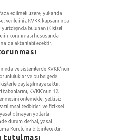
afaza edilmek üzere, yukarıda
isel verileriniz KVKK kapsamında
yurtdışında bulunan (Kişisel
erilerin korunması hususunda
a da aktarılabilecektir.
 korunması
abanında ve sistemlerde KVKK’nun
zorunluluklar ve bu belgede
kişilerle paylaşılmayacaktır.
eri tabanlarını, KVKK’nun 12.
lenmesini önlemekle, yetkisiz
azılımsal tedbirleri ve fiziksel
n yasal olmayan yollarla
inde durum derhal, yasal
ma Kurulu’na bildirilecektir.
u tutulması