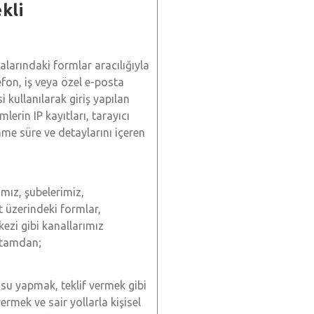
kli
larındaki formlar aracılığıyla
fon, iş veya özel e-posta
esi kullanılarak giriş yapılan
mlerin IP kayıtları, tarayıcı
nme süre ve detaylarını içeren
mız, şubelerimiz,
ıt üzerindeki formlar,
kezi gibi kanallarımız
ortamdan;
rusu yapmak, teklif vermek gibi
vermek ve sair yollarla kişisel