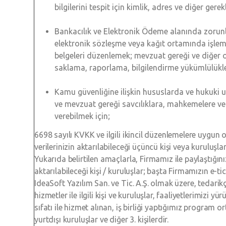
bilgilerini tespit için kimlik, adres ve diğer gerek
Bankacılık ve Elektronik Ödeme alanında zorun
elektronik sözleşme veya kağıt ortamında işle
belgeleri düzenlemek; mevzuat gereği ve diğer o
saklama, raporlama, bilgilendirme yükümlülükle
Kamu güvenliğine ilişkin hususlarda ve hukuki 
ve mevzuat gereği savcılıklara, mahkemelere ve i
verebilmek için;
6698 sayılı KVKK ve ilgili ikincil düzenlemelere uygun ol
verilerinizin aktarılabileceği üçüncü kişi veya kuruluşl
Yukarıda belirtilen amaçlarla, Firmamız ile paylaştığınız 
aktarılabileceği kişi / kuruluşlar; başta Firmamızın e-ti
IdeaSoft Yazılım San. ve Tic. A.Ş. olmak üzere, tedarikçi
hizmetler ile ilgili kişi ve kuruluşlar, faaliyetlerimizi y
sıfatı ile hizmet alınan, iş birliği yaptığımız program ort
yurtdışı kuruluşlar ve diğer 3. kişilerdir.