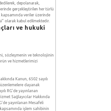
dedilerek, depolanarak,
erinde gerçekleştirilen her türlü
K kapsamında veriler üzerinde
esi” olarak kabul edilmektedir.
açları ve hukuki
ni, sözleşmenin ve teknolojinin
ürün ve hizmetlerimizi
Hakkında Kanun, 6502 sayılı
düzenlemelere dayanak
ayılı RG’de yayınlanan
Hizmet Sağlayıcılar Hakkında
RG’de yayınlanan Mesafeli
t kapsamında işlem sahibinin