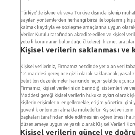
Türkiye’de işlenerek veya Türkiye dışında işlenip muh
sayılan yöntemlerden herhangi birisi ile toplanmış kiş
kalmak kaydıyla ve sözleşme amaçlarına uygun olarak 
Veriler Kurulu tarafından akredite edilen ve kişisel v
yeterli korumanın bulunduğu ülkelere) hizmet aracıların
Kişisel verilerin saklanması ve
Kişisel verileriniz, Firmamız nezdinde yer alan veri t
12. maddesi gereğince gizli olarak saklanacak; yasal 
belirtilen düzenlemeler haricinde hiçbir şekilde üçüncü 
Firmamız, kişisel verilerinizin barındığı sistemleri ve v
Maddesi gereği kişisel verilerin hukuka aykırı olarak iş
kişilerin erişimlerini engellemekle, erişim yönetimi gibi y
güvenlik önlemleri almakla mükelleftir. Kişisel verileri
başkaları tarafından elde edilmesinin öğrenilmesi hal
düzenlemeye uygun ve yazılı olarak Kişisel Verileri Koru
Kişisel verilerin güncel ve doğr