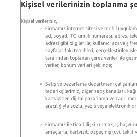
Kişisel verilerinizin toplanma şe
Kişisel verileriniz,
Firmamız internet sitesi ve mobil uygulama
ad, soyad, TC kimlik numarası, adres, tele
adresi gibi bilgiler ile; kullanıcı adı ve şifr
sayfalardaki tercihleri, gerçekleştirilen işle
tarafından toplanan çerez verileri ile gezi
veriler, konum verileri şeklinde;
Satış ve pazarlama departmanı çalışanları
tedarikçilerimiz, diğer satış kanalları, kağ
kartvizitler, dijital pazarlama ve çağrı mer
aracılığıyla sözlü, yazılı veya elektronik 
Firmamız ile ticari ilişki kurmak, iş başvu
amaçlarla, kartvizit, özgeçmiş (cv), teklif 