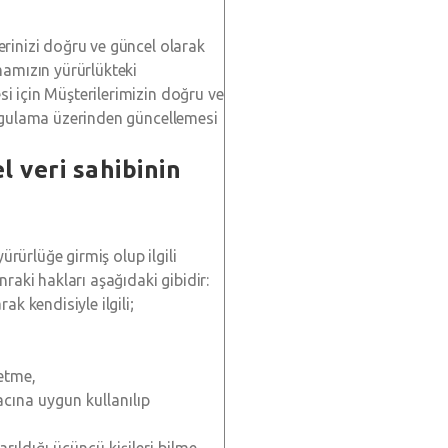
erinizi doğru ve güncel olarak
amızın yürürlükteki
i için Müşterilerimizin doğru ve
uygulama üzerinden güncellemesi
l veri sahibinin
rürlüğe girmiş olup ilgili
raki hakları aşağıdaki gibidir:
ak kendisiyle ilgili;
 etme,
acına uygun kullanılıp