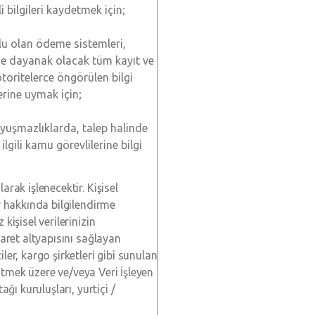
li bilgileri kaydetmek için;
lu olan ödeme sistemleri,
me dayanak olacak tüm kayıt ve
toritelerce öngörülen bilgi
rine uymak için;
uyuşmazlıklarda, talep halinde
lgili kamu görevlilerine bilgi
arak işlenecektir. Kişisel
ar hakkında bilgilendirme
kişisel verilerinizin
caret altyapısını sağlayan
ler, kargo şirketleri gibi sunulan
ürütmek üzere ve/veya Veri İşleyen
ağı kuruluşları, yurtiçi /