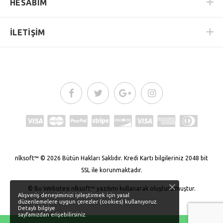
HESABIM
İLETİŞİM
nlksoft™
© 2026
Bütün Hakları Saklıdır.
Kredi Kartı bilgileriniz 2048 bit
SSL ile korunmaktadır.
© Bu Websitesi
nlksoft™
yazılımı kullanarak oluşturulmuştur.
Alışveriş deneyiminizi iyileştirmek için yasal
düzenlemelere uygun çerezler (cookies) kullanıyoruz.
Detaylı bilgiye
sayfamızdan erişebilirsiniz.